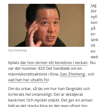
Jag
blir
nyfi
ken
på
en
länk
till
Gao Shinzeng
en
web
bplats
där hon skriver ett bönebrev i veckan
. Nu
var det nummer 432! Det handlade om en
människorättsaktivist i Kina,
Gao Zhisheng
, och
vad han har utsatts fö
r.
Om du orkar, så läs om hur han fängslats och
torterats hel omänskligt. Det är detaljerat
beskrivet. Och mycket otäckt. Det ger en annan
bild av det starka Kina än det man oftast hör.