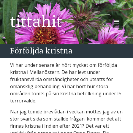
tittahit
MENY
OCH
WIDGETS
Förföljda kristna
Vi har under senare år hört mycket om förföljda
kristna i Mellanöstern. De har levt under
fruktansvärda omständigheter och utsatts för
omänsklig behandling. Vi har hört hur stora
områden tömts på sin kristna befolkning under IS
terrorvälde.
När jag tömde brevlådan i veckan möttes jag av en
stor svart sida som ställde frågan: kommer det att
finnas kristna i Indien efter 2021? Det var ett
utskick från organisationen
Open Doors
. De