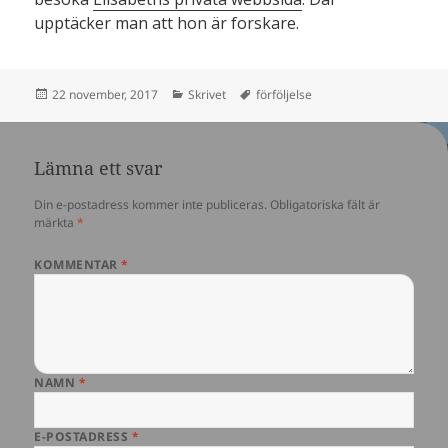
upptäcker man att hon är forskare.
Postat
Kategorier
Taggar
22 november, 2017
Skrivet
förföljelse
Lämna ett svar
Din e-postadress kommer inte publiceras.
Obligatoriska fält är
märkta
*
KOMMENTAR
*
NAMN
*
E-POSTADRESS
*