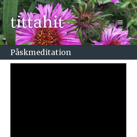
tittahit
MENY
OCH
WIDGETS
Påskmeditation