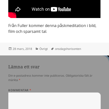
Från Fuller kommer denna påskmeditation i bild,
film och sparsamt tal.
Postat
Kategorier
Taggar
28 mars, 2018
Övrigt
onsdagshorisonten
Lämna ett svar
Din e-postadress kommer inte publiceras.
Obligatoriska fält är
märkta
*
KOMMENTAR
*