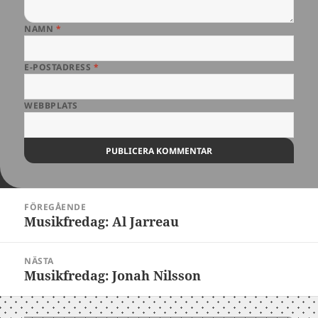
NAMN
*
E-POSTADRESS
*
WEBBPLATS
Inläggsnavigering
FÖREGÅENDE
Musikfredag: Al Jarreau
Föregående
inlägg:
NÄSTA
Musikfredag: Jonah Nilsson
Nästa
inlägg: