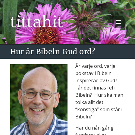
tittahit
MENY
OCH
WIDGETS
Hur är Bibeln Gud ord?
Är varje ord, varje
bokstav i Bibeln
inspirerad av Gud?
Får det finnas fel i
Bibeln? Hur ska man
tolka allt det
”konstiga” som står i
Bibeln?
Har du nån gång
funderat eller