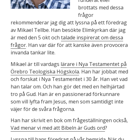
brottats med dessa
frågor
rekommenderar jag dig att lyssna på ett föredrag
av Mikael Tellbe. Han besökte Elimkyrkan där jag
är med den 5 okt och
talade inspirerat om dessa
frågor
. Han var där för att kanske även provocera
invanda tankar lite.
Mikael är till vardags
lärare i Nya Testamentet på
Örebro Teologiska Högskola
. Han har jobbat med
och forskat i Nya Testamentet i 30 år. Han vet vad
han talar om. Och han gör det med en helhjärtad
tro på Gud. Han är en passionerad förkunnare
som vill lyfta fram Jesus, men som samtidigt inte
väjer för de svåra frågorna.
Han har skrivit en bok om frågeställningen också,
Vad menar vi med att Bibeln är Guds ord
?
Lyssna till hans föredrag på vår hemsida
. När du