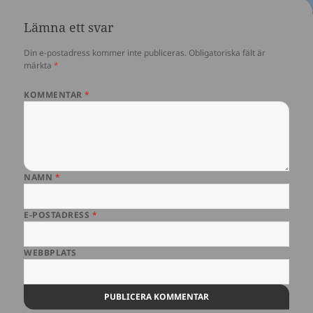
Lämna ett svar
Din e-postadress kommer inte publiceras.
Obligatoriska fält är
märkta
*
KOMMENTAR
*
NAMN
*
E-POSTADRESS
*
WEBBPLATS