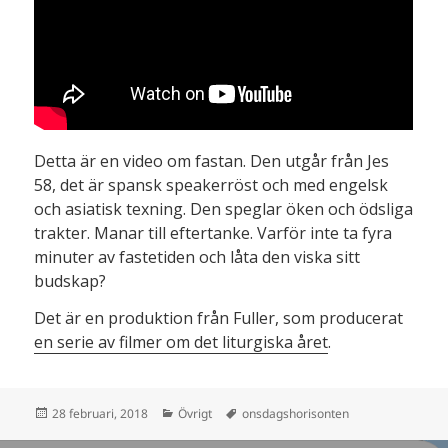
Detta är en video om fastan. Den utgår från Jes
58, det är spansk speakerröst och med engelsk
och asiatisk texning. Den speglar öken och ödsliga
trakter. Manar till eftertanke. Varför inte ta fyra
minuter av fastetiden och låta den viska sitt
budskap?
Det är en produktion från Fuller, som producerat
en serie av filmer om det liturgiska året
.
Postat
Kategorier
Taggar
28 februari, 2018
Övrigt
onsdagshorisonten