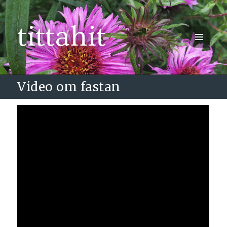
tittahit
MENY
OCH
WIDGETS
Video om fastan