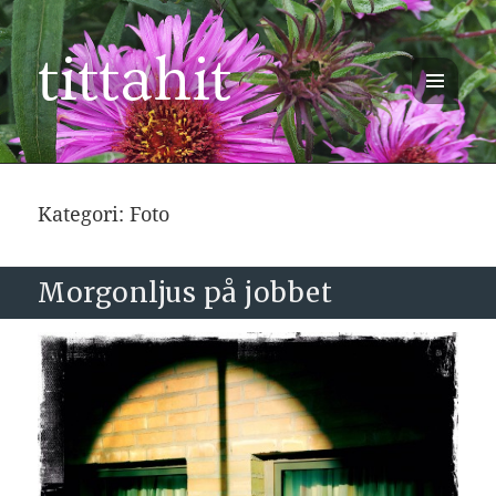
tittahit
MENY
OCH
WIDGETS
Kategori:
Foto
Morgonljus på jobbet